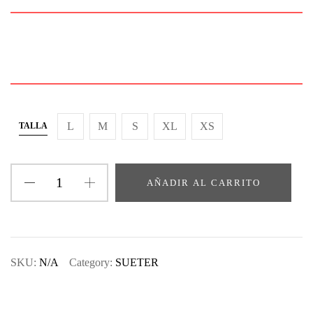
L
M
S
XL
XS
TALLA
AÑADIR AL CARRITO
SKU:
N/A
Category:
SUETER