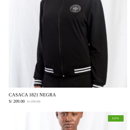
CASACA 1821 NEGRA
S/
209.00
S/
299.00
60%