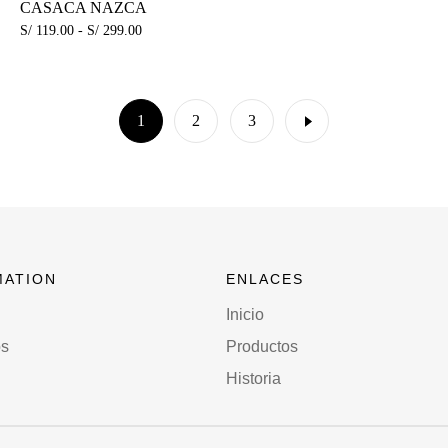
CASACA NAZCA
S/
119.00
-
S/
299.00
1
2
3
MATION
ENLACES
Inicio
os
Productos
Historia