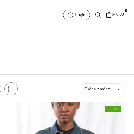
0
S/
0.00
Login
Orden predeterminado
50%