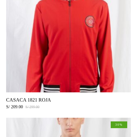
CASACA 1821 ROJA
S/
209.00
S/
299.00
30%